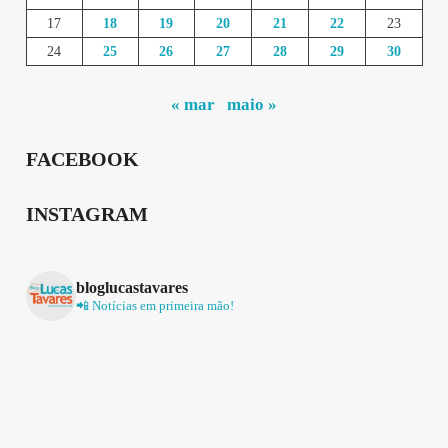
17
18
19
20
21
22
23
24
25
26
27
28
29
30
« mar
maio »
FACEBOOK
INSTAGRAM
bloglucastavares
📲 Notícias em primeira mão!