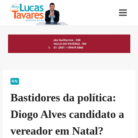
Pular
para
o
Conteúdo
RN
Bastidores da política:
Diogo Alves candidato a
vereador em Natal?