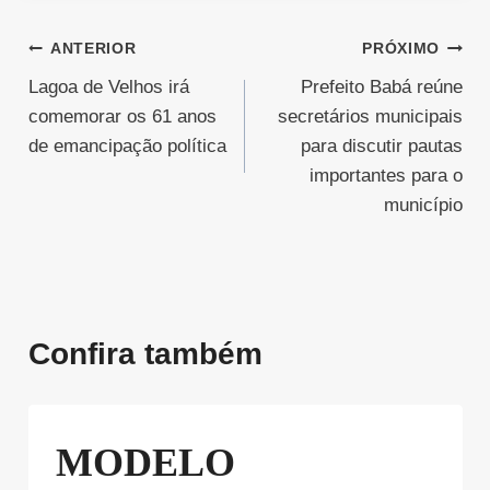
Navegação
ANTERIOR
PRÓXIMO
Lagoa de Velhos irá
Prefeito Babá reúne
de
comemorar os 61 anos
secretários municipais
Post
de emancipação política
para discutir pautas
importantes para o
município
Confira também
MODELO