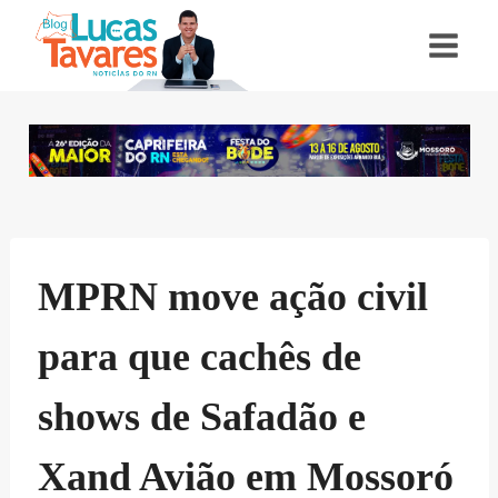
Pular
para
o
Conteúdo
MPRN move ação civil
para que cachês de
shows de Safadão e
Xand Avião em Mossoró