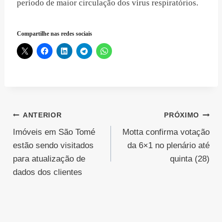
período de maior circulação dos vírus respiratórios.
Compartilhe nas redes sociais
Navegação
ANTERIOR
PRÓXIMO
Imóveis em São Tomé
Motta confirma votação
de
estão sendo visitados
da 6×1 no plenário até
Post
para atualização de
quinta (28)
dados dos clientes