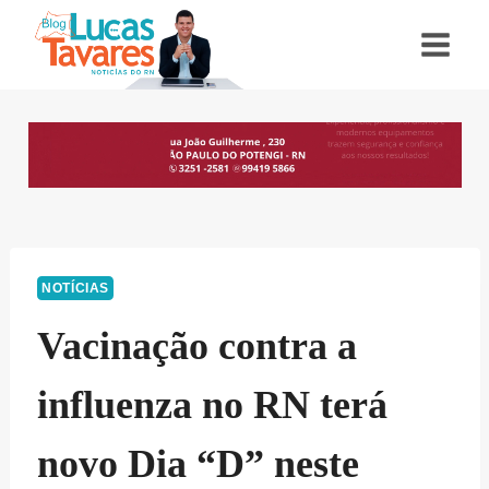
Pular
para
o
Conteúdo
NOTÍCIAS
Vacinação contra a
influenza no RN terá
novo Dia “D” neste