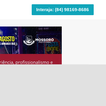
Interaja: (84) 98169-8686