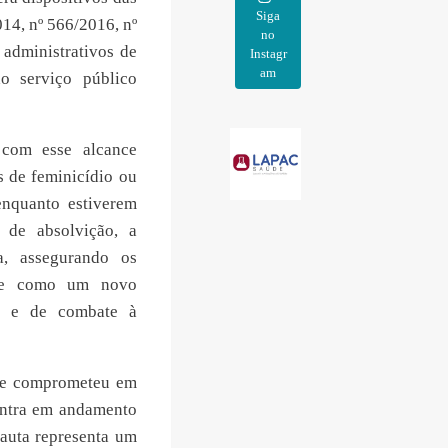
Siga
14, nº 566/2016, nº
no
administrativos de
Instagr
am
o serviço público
 com esse alcance
s de feminicídio ou
nquanto estiverem
 de absolvição, a
a, assegurando os
urge como um novo
es e de combate à
 se comprometeu em
contra em andamento
pauta representa um