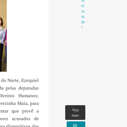
m
ei
ra
m
ão
!
 do Norte, Ezequiel
da pelas deputadas
Direitos Humanos;
erezinha Maia, para
Veja
entar que prevê a
mais
ores acusados de
ra dispositivos das