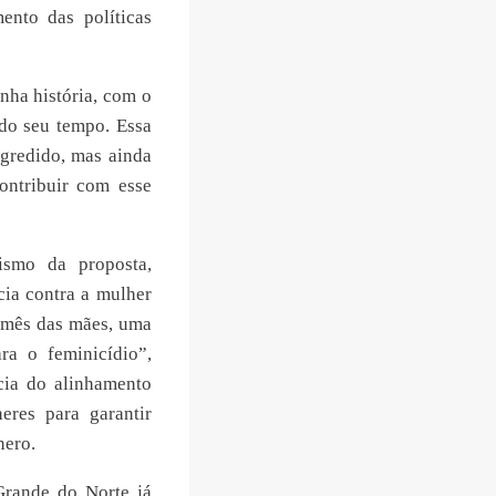
nto das políticas
ha história, com o
do seu tempo. Essa
gredido, mas ainda
ontribuir com esse
ismo da proposta,
cia contra a mulher
o mês das mães, uma
ra o feminicídio”,
cia do alinhamento
eres para garantir
nero.
Grande do Norte já