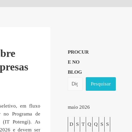
bre
PROCUR
E NO
presas
BLOG
Pesquisar
eletivo, em fluxo
maio 2026
ar no Programa de
 (IT Potengi). As
D
S
T
Q
Q
S
S
 2026 e devem ser