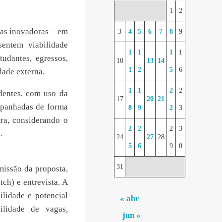
1
2
as inovadoras – em
3
4
5
6
7
8
9
sentem viabilidade
1
1
1
1
tudantes, egressos,
10
13
14
1
2
5
6
dade externa.
1
1
2
2
dentes, com uso da
17
20
21
ompanhadas de forma
8
9
2
3
ora, considerando o
2
2
2
3
.
24
27
28
5
6
9
0
31
missão da proposta,
tch) e entrevista. A
ilidade e potencial
« abr
lidade de vagas,
jun »