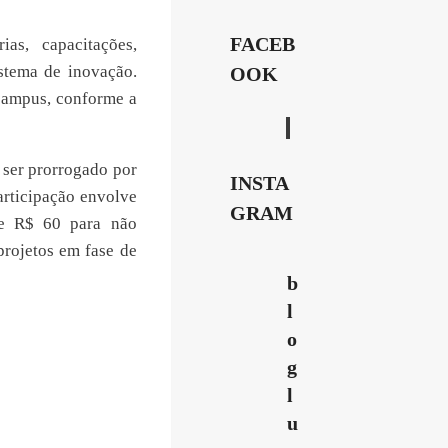
FACEB
as, capacitações,
stema de inovação.
OOK
 campus, conforme a
 ser prorrogado por
INSTA
articipação envolve
GRAM
 e R$ 60 para não
projetos em fase de
b
l
o
g
l
u