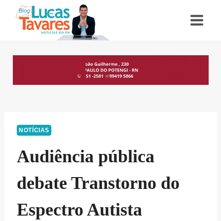
Pular
para
o
Conteúdo
NOTÍCIAS
Audiência pública
debate Transtorno do
Espectro Autista