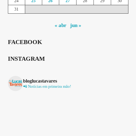
24
25
26
27
28
29
30
31
« abr
jun »
FACEBOOK
INSTAGRAM
bloglucastavares
📲 Notícias em primeira mão!