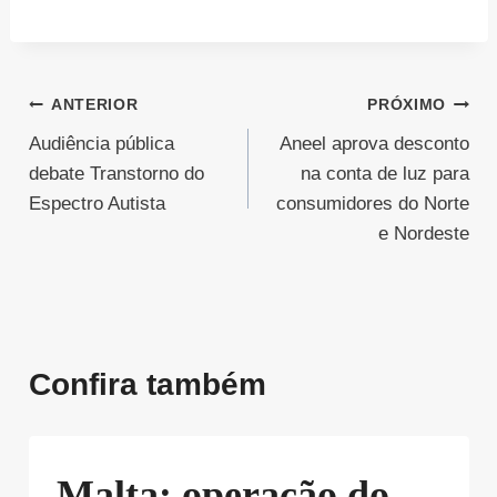
Navegação
ANTERIOR
PRÓXIMO
Audiência pública
Aneel aprova desconto
de
debate Transtorno do
na conta de luz para
Post
Espectro Autista
consumidores do Norte
e Nordeste
Confira também
Malta: operação do