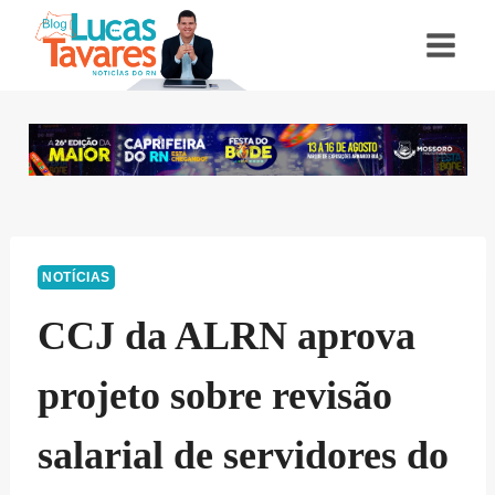
Pular
para
o
Conteúdo
NOTÍCIAS
CCJ da ALRN aprova
projeto sobre revisão
salarial de servidores do