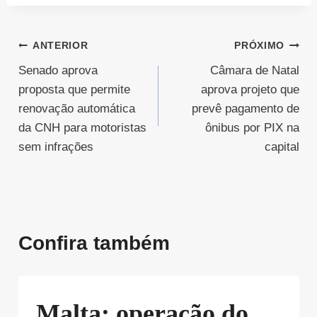
Navegação
ANTERIOR
PRÓXIMO
Senado aprova
Câmara de Natal
de
proposta que permite
aprova projeto que
Post
renovação automática
prevê pagamento de
da CNH para motoristas
ônibus por PIX na
sem infrações
capital
Confira também
Malta: operação do