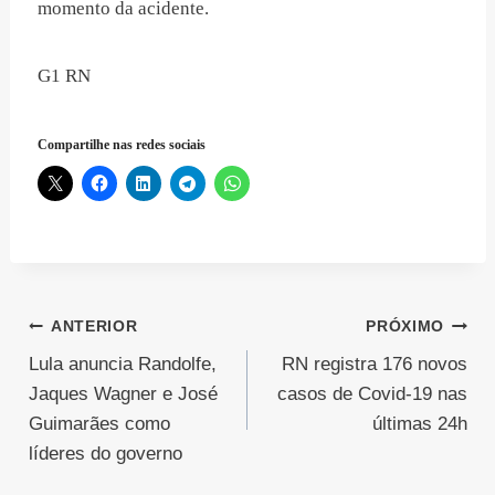
momento da acidente.
G1 RN
Compartilhe nas redes sociais
Navegação
ANTERIOR
PRÓXIMO
Lula anuncia Randolfe,
RN registra 176 novos
de
Jaques Wagner e José
casos de Covid-19 nas
Post
Guimarães como
últimas 24h
líderes do governo