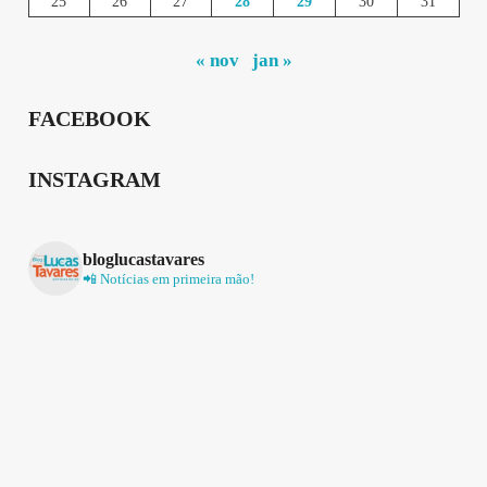
25
26
27
28
29
30
31
« nov
jan »
FACEBOOK
INSTAGRAM
bloglucastavares
📲 Notícias em primeira mão!