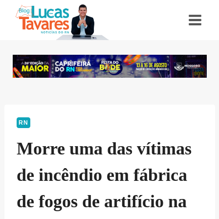
Pular
para
o
Conteúdo
RN
Morre uma das vítimas
de incêndio em fábrica
de fogos de artifício na