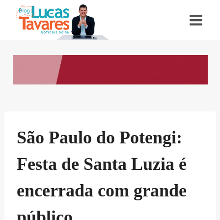
Pular
para
o
Conteúdo
São Paulo do Potengi:
Festa de Santa Luzia é
encerrada com grande
público