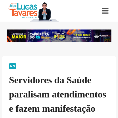
Pular
para
o
Conteúdo
RN
Servidores da Saúde
paralisam atendimentos
e fazem manifestação