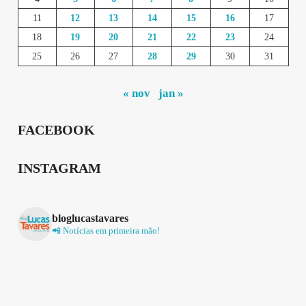
11
12
13
14
15
16
17
18
19
20
21
22
23
24
25
26
27
28
29
30
31
« nov
jan »
FACEBOOK
INSTAGRAM
bloglucastavares
📲 Notícias em primeira mão!