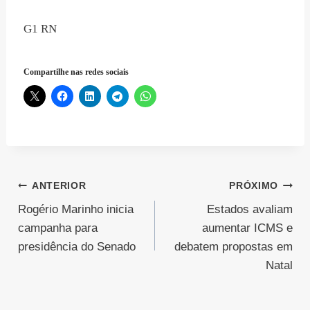
G1 RN
Compartilhe nas redes sociais
Navegação
ANTERIOR
PRÓXIMO
Rogério Marinho inicia
Estados avaliam
de
campanha para
aumentar ICMS e
Post
presidência do Senado
debatem propostas em
Natal