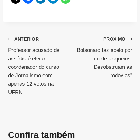
Navegação
ANTERIOR
PRÓXIMO
Professor acusado de
Bolsonaro faz apelo por
de
assédio é eleito
fim de bloqueios:
Post
coordenador do curso
“Desobstruam as
de Jornalismo com
rodovias”
apenas 12 votos na
UFRN
Confira também