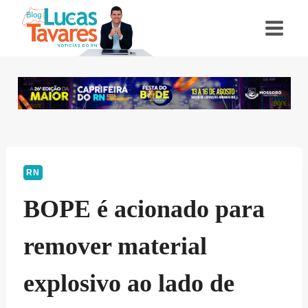
Pular
para
o
Conteúdo
RN
BOPE é acionado para
remover material
explosivo ao lado de