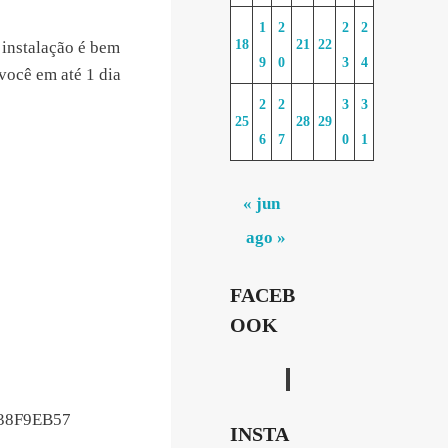
1
2
2
2
18
21
22
 instalação é bem
9
0
3
4
 você em até 1 dia
2
2
3
3
25
28
29
6
7
0
1
« jun
ago »
FACEB
OOK
238F9EB57
INSTA