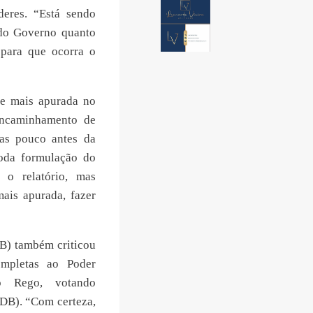
deres. “Está sendo
do Governo quanto
 para que ocorra o
e mais apurada no
encaminhamento de
das pouco antes da
toda formulação do
o relatório, mas
ais apurada, fazer
B) também criticou
mpletas ao Poder
io Rego, votando
DB). “Com certeza,