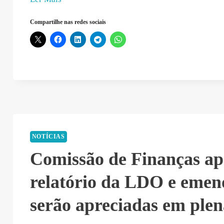
Castro
Compartilhe nas redes sociais
–
2021-
07-
21
18:26:47”
NOTÍCIAS
Comissão de Finanças ap
relatório da LDO e emen
serão apreciadas em plen