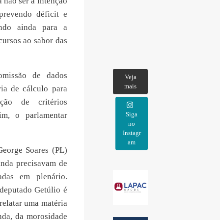
 não ser a intenção
 prevendo déficit e
ando ainda para a
ecursos ao sabor das
 omissão de dados
Veja
mais
a de cálculo para
ção de critérios
Siga
im, o parlamentar
no
Instagr
am
George Soares (PL)
ainda precisavam de
adas em plenário.
 deputado Getúlio é
relatar uma matéria
inda, da morosidade