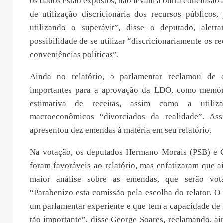
os dados estão expostos, não levam a outra conclusão a
de utilização discricionária dos recursos públicos,
utilizando o superávit”, disse o deputado, alert
possibilidade de se utilizar “discricionariamente os r
conveniências políticas”.
Ainda no relatório, o parlamentar reclamou de
importantes para a aprovação da LDO, como memóri
estimativa de receitas, assim como a utiliza
macroeconômicos “divorciados da realidade”. Ass
apresentou dez emendas à matéria em seu relatório.
Na votação, os deputados Hermano Morais (PSB) e 
foram favoráveis ao relatório, mas enfatizaram que 
maior análise sobre as emendas, que serão vot
“Parabenizo esta comissão pela escolha do relator. O
um parlamentar experiente e que tem a capacidade de 
tão importante”, disse George Soares, reclamando, a