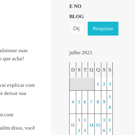
E NO
BLOG
Pesquisar
ulsionar suas
julho 2021
 o que acha?
D
S
T
Q
Q
S
S
1
2
3
vai explicar com
e deixar sua
1
4
5
6
7
8
9
0
or.com
1
1
1
1
11
14
15
além disso, você
2
3
6
7