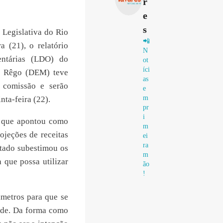
r
e
s
 Legislativa do Rio
📲
a (21), o relatório
N
entárias (LDO) do
ot
íci
io Rêgo (DEM) teve
as
 comissão e serão
e
m
nta-feira (22).
pr
i
 o que apontou como
m
ojeções de receitas
ei
ra
stado subestimou os
m
 que possa utilizar
ão
!
âmetros para que se
ade. Da forma como