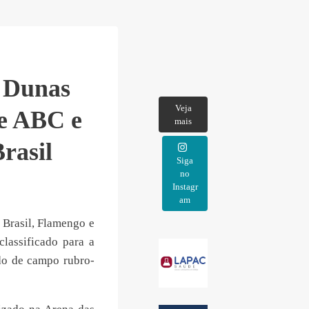
 Dunas
Veja
re ABC e
mais
rasil
Siga
no
Instagr
am
 Brasil, Flamengo e
lassificado para a
do de campo rubro-