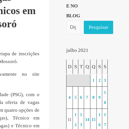
E NO
nicos em
BLOG
soró
Pesquisar
julho 2021
etapa de inscrições
 Mossoró.
D
S
T
Q
Q
S
S
ivamente no site
1
2
3
1
idade (PSG), com o
4
5
6
7
8
9
da oferta de vagas
0
em quatro opções de
1
1
1
1
gas), Técnico em
11
14
15
2
3
6
7
agas) e Técnico em