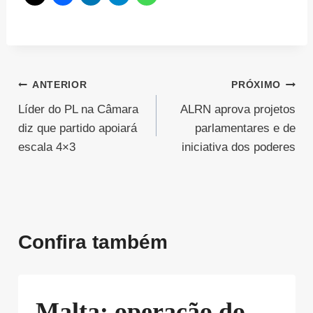
Navegação
ANTERIOR
PRÓXIMO
Líder do PL na Câmara
ALRN aprova projetos
de
diz que partido apoiará
parlamentares e de
Post
escala 4×3
iniciativa dos poderes
Confira também
Malta: operação do