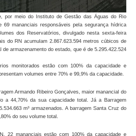
 por meio do Instituto de Gestão das Águas do Rio
e 69 mananciais responsáveis pela segurança hídrica
lumes dos Reservatórios, divulgado nesta sexta-feira
ciais do RN acumulam 2.867.623.594 metros cúbicos de
al de armazenamento do estado, que é de 5.295.422.524
órios monitorados estão com 100% da capacidade e
 apresentam volumes entre 70% e 99,9% da capacidade.
arragem Armando Ribeiro Gonçalves, maior manancial do
o a 44,70% da sua capacidade total. Já a Barragem
555.534.663 m³ armazenados. A barragem Santa Cruz do
,80% do seu volume total.
ARN, 22 mananciais estão com 100% da capacidade e