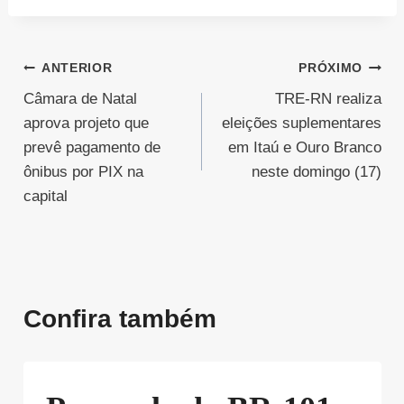
Navegação
ANTERIOR
PRÓXIMO
Câmara de Natal
TRE-RN realiza
de
aprova projeto que
eleições suplementares
Post
prevê pagamento de
em Itaú e Ouro Branco
ônibus por PIX na
neste domingo (17)
capital
Confira também