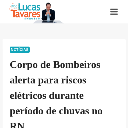
Pular
para
o
Conteúdo
NOTÍCIAS
Corpo de Bombeiros
alerta para riscos
elétricos durante
período de chuvas no
RN