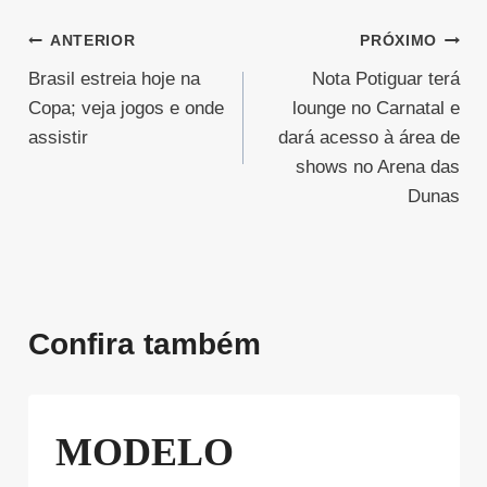
Navegação
ANTERIOR
PRÓXIMO
Brasil estreia hoje na
Nota Potiguar terá
de
Copa; veja jogos e onde
lounge no Carnatal e
Post
assistir
dará acesso à área de
shows no Arena das
Dunas
Confira também
MODELO