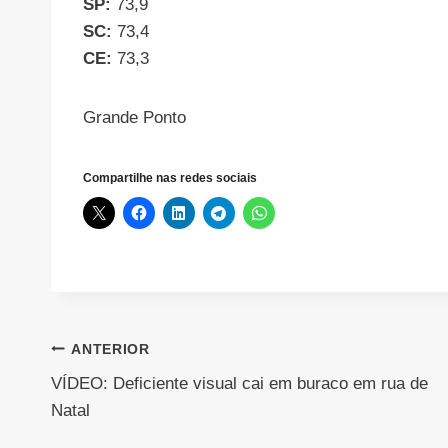
SP:
73,9
SC:
73,4
CE:
73,3
Grande Ponto
Compartilhe nas redes sociais
Navegação
ANTERIOR
VÍDEO: Deficiente visual cai em buraco em rua de
de
Natal
Post