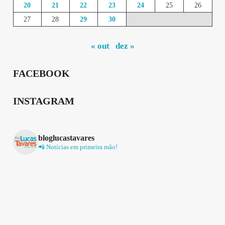
20
21
22
23
24
25
26
27
28
29
30
« out
dez »
FACEBOOK
INSTAGRAM
bloglucastavares
📲 Notícias em primeira mão!