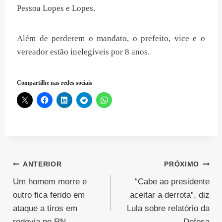
Pessoa Lopes e Lopes.
Além de perderem o mandato, o prefeito, vice e o
vereador estão inelegíveis por 8 anos.
Compartilhe nas redes sociais
Navegação
ANTERIOR
PRÓXIMO
Um homem morre e
“Cabe ao presidente
de
outro fica ferido em
aceitar a derrota”, diz
Post
ataque a tiros em
Lula sobre relatório da
rodovia no RN
Defesa