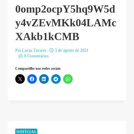
0omp2ocpY5hq9W5d
y4vZEvMKk04LAMc
XAkb1kCMB
Por
Lucas Tavares
3 de agosto de 2021
0 Comentários
Compartilhe nas redes sociais
NOTÍCIAS