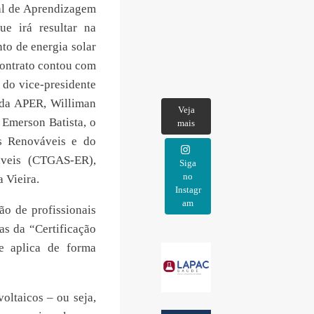
nal de Aprendizagem
e irá resultar na
to de energia solar
contrato contou com
 do vice-presidente
l da APER, Williman
Veja
 Emerson Batista, o
mais
as Renováveis e do
áveis (CTGAS-ER),
Siga
no
 Vieira.
Instagr
am
ão de profissionais
s da “Certificação
 aplica de forma
voltaicos – ou seja,