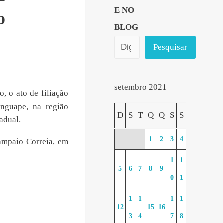
E NO
o
BLOG
Pesquisar
setembro 2021
, o ato de filiação
nguape, na região
D
S
T
Q
Q
S
S
adual.
1
2
3
4
ampaio Correia, em
1
1
5
6
7
8
9
0
1
1
1
1
1
12
15
16
3
4
7
8