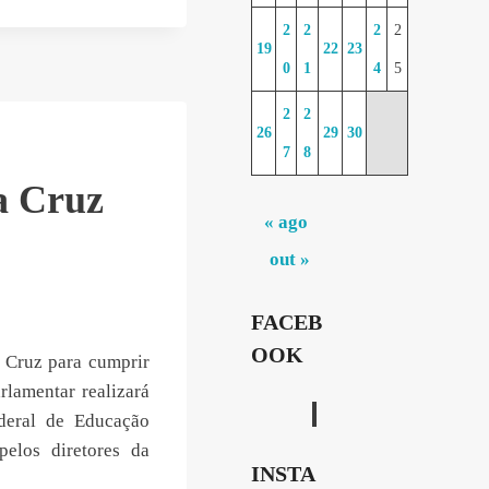
2
2
2
2
19
22
23
0
1
4
5
2
2
26
29
30
7
8
a Cruz
« ago
out »
FACEB
OOK
a Cruz para cumprir
rlamentar realizará
ederal de Educação
pelos diretores da
INSTA