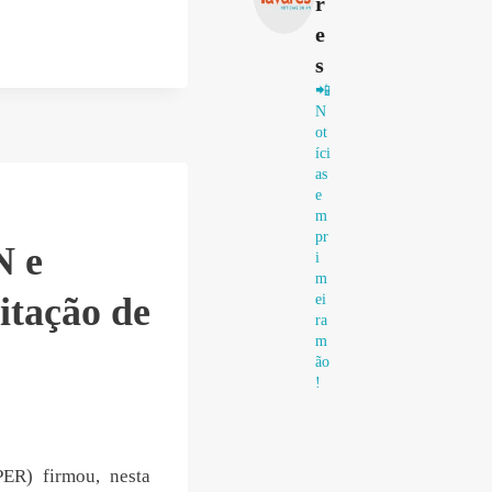
r
e
s
📲
N
ot
íci
as
e
m
pr
N e
i
m
itação de
ei
ra
m
ão
!
ER) firmou, nesta