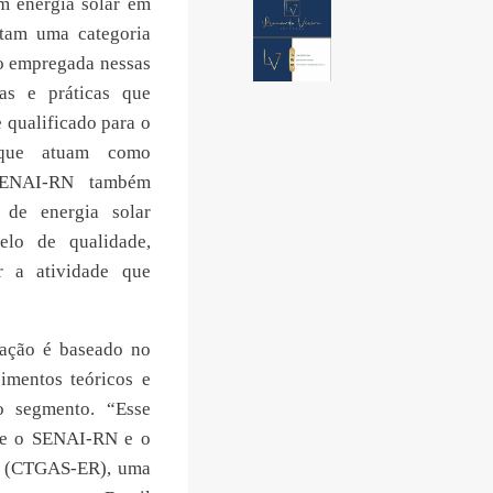
am energia solar em
ntam uma categoria
ho empregada nessas
as e práticas que
 qualificado para o
s que atuam como
 SENAI-RN também
 de energia solar
elo de qualidade,
r a atividade que
cação é baseado no
imentos teóricos e
o segmento. “Esse
que o SENAI-RN e o
is (CTGAS-ER), uma