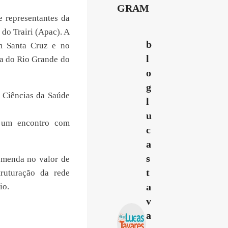
GRAM
e representantes da
do Trairi (Apac). A
b
m Santa Cruz e no
l
la do Rio Grande do
o
g
e Ciências da Saúde
l
u
m um encontro com
c
a
s
emenda no valor de
t
ruturação da rede
a
io.
v
a