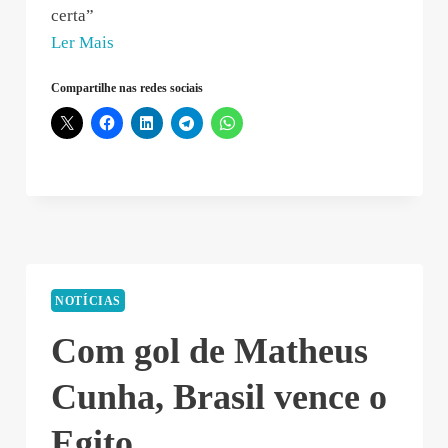
certa”
“Remão
Ler Mais
Cavalcanti
Compartilhe nas redes sociais
–
2021-
07-
31
13:31:35”
NOTÍCIAS
Com gol de Matheus
Cunha, Brasil vence o
Egito