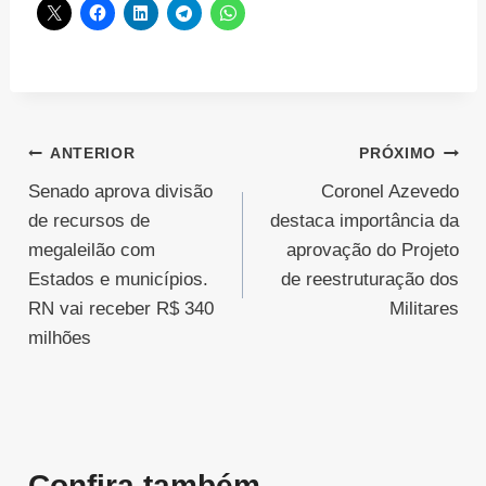
Navegação
ANTERIOR
PRÓXIMO
Senado aprova divisão
Coronel Azevedo
de
de recursos de
destaca importância da
Post
megaleilão com
aprovação do Projeto
Estados e municípios.
de reestruturação dos
RN vai receber R$ 340
Militares
milhões
Confira também