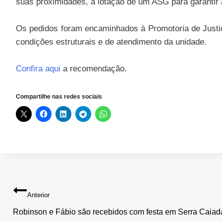
suas proximidades, a lotação de um ASG para garantir a
Os pedidos foram encaminhados à Promotoria de Justiç
condições estruturais e de atendimento da unidade.
Confira aqui
a recomendação.
Compartilhe nas redes sociais
Navegação
Anterior
de
Robinson e Fábio são recebidos com festa em Serra Caiad