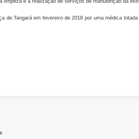
 limpeza e a realização de serviços de manutenção da estru
a de Tangará em fevereiro de 2018 por uma médica lotada d
a