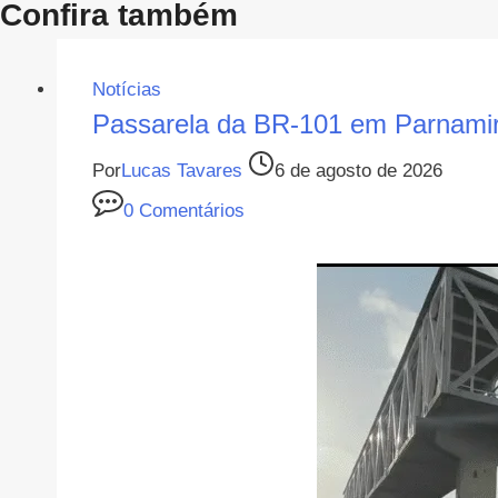
Confira também
Post
Notícias
Passarela da BR-101 em Parnamir
Por
Lucas Tavares
6 de agosto de 2026
0 Comentários