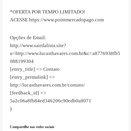
*OFERTA POR TEMPO LIMITADO!
ACESSE https://www.pointmercadopago.com
Opções de Email:
http://www.sairdalista.site?
u=http://www.lucasthavares.com.br&c=a8776938fb5
088199304
[entry_title] => Contato
[entry_permalink] =>
http://lucasthavares.com.br/contato/
[feedback_id] =>
5a2c06a8fb84ed346206c90edb0a8071
)
Compartilhe nas redes sociais