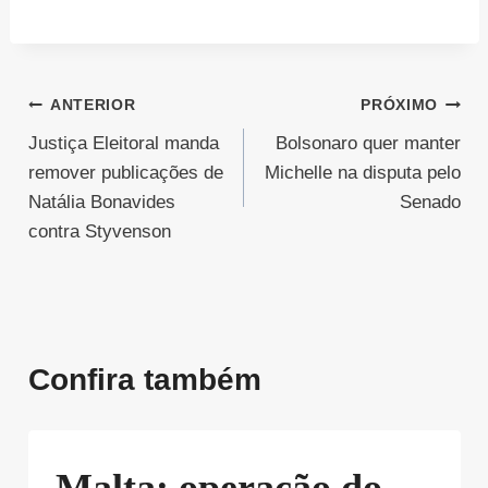
Navegação
ANTERIOR
PRÓXIMO
Justiça Eleitoral manda
Bolsonaro quer manter
de
remover publicações de
Michelle na disputa pelo
Post
Natália Bonavides
Senado
contra Styvenson
Confira também
Malta: operação do