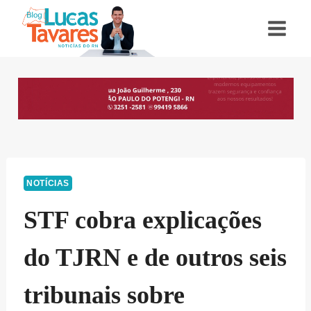
Pular
para
o
Conteúdo
NOTÍCIAS
STF cobra explicações
do TJRN e de outros seis
tribunais sobre