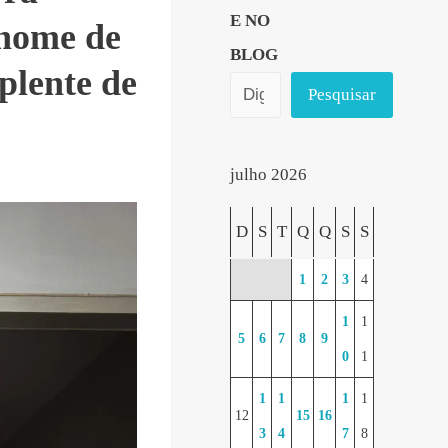
E NO
 nome de
BLOG
plente de
Pesquisar
julho 2026
D
S
T
Q
Q
S
S
1
2
3
4
1
1
5
6
7
8
9
0
1
1
1
1
1
12
15
16
3
4
7
8