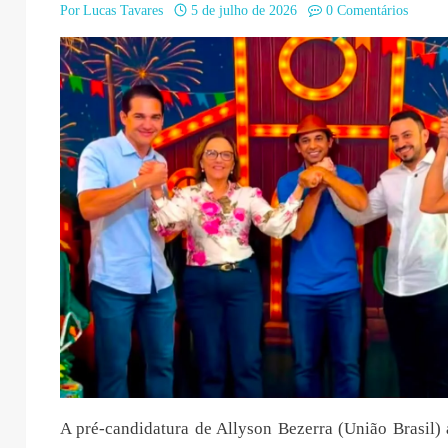
Por
Lucas Tavares
5 de julho de 2026
0 Comentários
A pré-candidatura de Allyson Bezerra (União Brasil)