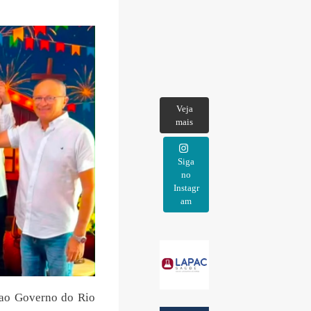
Veja
mais
Siga
no
Instagr
am
 ao Governo do Rio