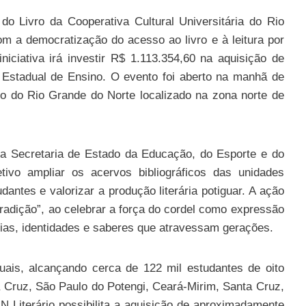
o Livro da Cooperativa Cultural Universitária do Rio
 a democratização do acesso ao livro e à leitura por
niciativa irá investir R$ 1.113.354,60 na aquisição de
e Estadual de Ensino. O evento foi aberto na manhã de
o do Rio Grande do Norte localizado na zona norte de
la Secretaria de Estado da Educação, do Esporte e do
ivo ampliar os acervos bibliográficos das unidades
dantes e valorizar a produção literária potiguar. A ação
tradição”, ao celebrar a força do cordel como expressão
rias, identidades e saberes que atravessam gerações.
uais, alcançando cerca de 122 mil estudantes de oito
 Cruz, São Paulo do Potengi, Ceará-Mirim, Santa Cruz,
 Literário possibilita a aquisição de aproximadamente