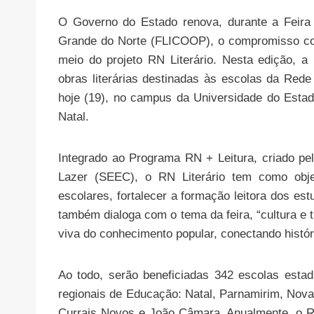
O Governo do Estado renova, durante a Feira d
Grande do Norte (FLICOOP), o compromisso com
meio do projeto RN Literário. Nesta edição, a i
obras literárias destinadas às escolas da Red
hoje (19), no campus da Universidade do Estad
Natal.
Integrado ao Programa RN + Leitura, criado pe
Lazer (SEEC), o RN Literário tem como objet
escolares, fortalecer a formação leitora dos estu
também dialoga com o tema da feira, “cultura e 
viva do conhecimento popular, conectando histó
Ao todo, serão beneficiadas 342 escolas estad
regionais de Educação: Natal, Parnamirim, Nova
Currais Novos e João Câmara. Anualmente, o RN