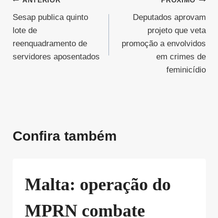
Navegação
ANTERIOR
PRÓXIMO
Sesap publica quinto
Deputados aprovam
de
lote de
projeto que veta
Post
reenquadramento de
promoção a envolvidos
servidores aposentados
em crimes de
feminicídio
Confira também
Malta: operação do
MPRN combate