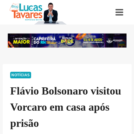
Pular
para
o
Conteúdo
NOTÍCIAS
Flávio Bolsonaro visitou
Vorcaro em casa após
prisão