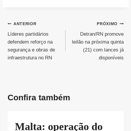
Navegação
ANTERIOR
PRÓXIMO
Líderes partidários
Detran/RN promove
de
defendem reforço na
leilão na próxima quinta
Post
segurança e obras de
(21) com lances já
infraestrutura no RN
disponíveis
Confira também
Malta: operação do