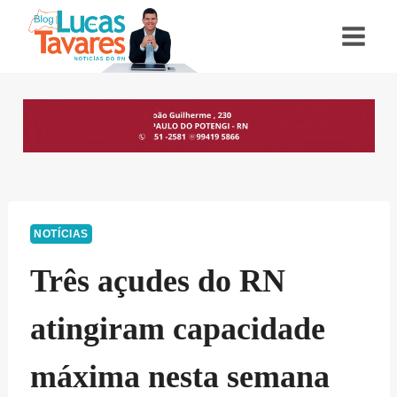
Pular
para
o
Conteúdo
NOTÍCIAS
Três açudes do RN
atingiram capacidade
máxima nesta semana