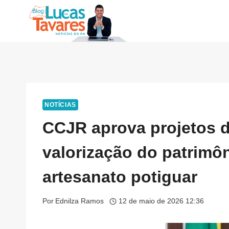
Pular
para
o
Conteúdo
NOTÍCIAS
CCJR aprova projetos d
valorização do patrimôn
artesanato potiguar
Por
Ednilza Ramos
12 de maio de 2026 12:36