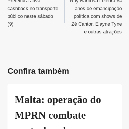
Prefeitura ativa
Ruy Barbosa celebra 64
de
cashback no transporte
anos de emancipação
Post
público neste sábado
política com shows de
(9)
Zé Cantor, Elayne Tyne
e outras atrações
Confira também
Malta: operação do
MPRN combate