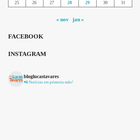
25
26
27
28
29
30
31
« nov
jan »
FACEBOOK
INSTAGRAM
bloglucastavares
📲 Notícias em primeira mão!