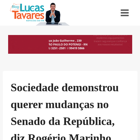
Pular
para
o
Conteúdo
Sociedade demonstrou
querer mudanças no
Senado da República,
diz Rogério Marinho