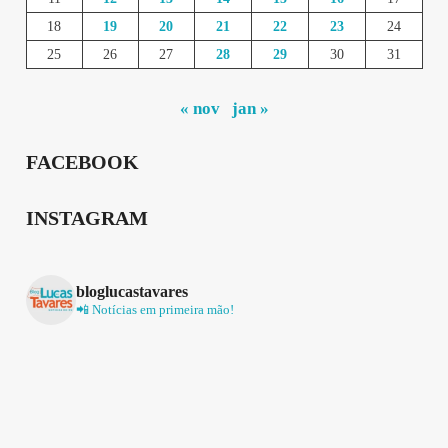
18
19
20
21
22
23
24
25
26
27
28
29
30
31
« nov
jan »
FACEBOOK
INSTAGRAM
bloglucastavares
📲 Notícias em primeira mão!