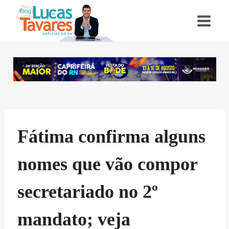
Pular
para
o
Conteúdo
Fátima confirma alguns
nomes que vão compor
secretariado no 2º
mandato; veja