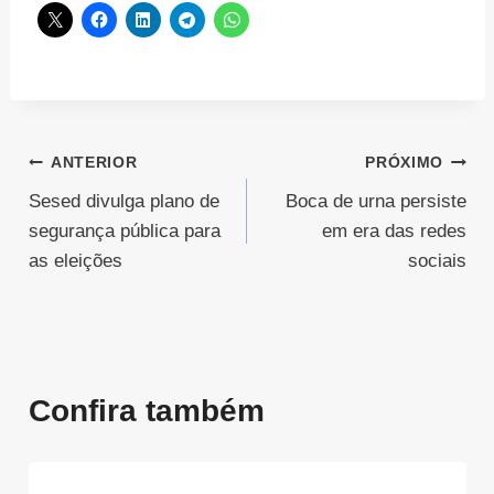
Navegação
ANTERIOR
PRÓXIMO
Sesed divulga plano de
Boca de urna persiste
de
segurança pública para
em era das redes
Post
as eleições
sociais
Confira também