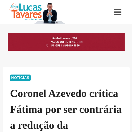
Pular
para
o
Conteúdo
NOTÍCIAS
Coronel Azevedo critica
Fátima por ser contrária
a redução da