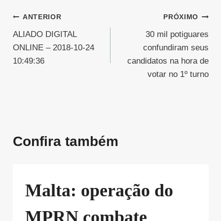
Navegação
ANTERIOR
PRÓXIMO
ALIADO DIGITAL
30 mil potiguares
de
ONLINE – 2018-10-24
confundiram seus
Post
10:49:36
candidatos na hora de
votar no 1º turno
Confira também
Malta: operação do
MPRN combate