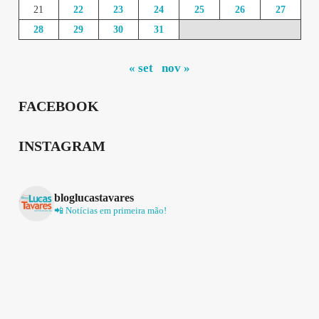
21
22
23
24
25
26
27
28
29
30
31
« set
nov »
FACEBOOK
INSTAGRAM
bloglucastavares
📲 Notícias em primeira mão!