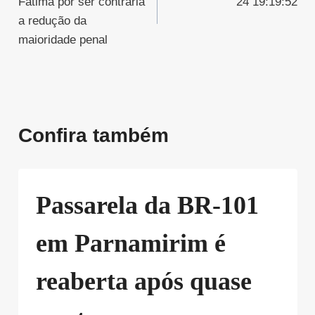
Fátima por ser contrária
24 19:19:52
Post
a redução da
maioridade penal
Confira também
Passarela da BR-101
em Parnamirim é
reaberta após quase