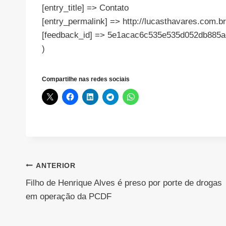
[entry_title] => Contato
[entry_permalink] => http://lucasthavares.com.br
[feedback_id] => 5e1acac6c535e535d052db885a
)
Compartilhe nas redes sociais
Navegação
ANTERIOR
Filho de Henrique Alves é preso por porte de drogas
de
em operação da PCDF
Post