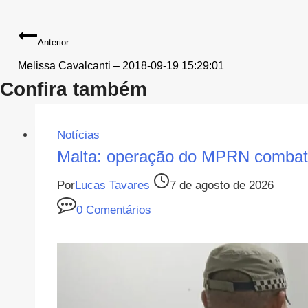
Navegação
Anterior
de
Melissa Cavalcanti – 2018-09-19 15:29:01
Confira também
Post
Notícias
Malta: operação do MPRN combate
Por
Lucas Tavares
7 de agosto de 2026
0 Comentários