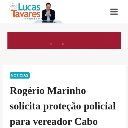
Pular
para
o
Conteúdo
NOTÍCIAS
Rogério Marinho
solicita proteção policial
para vereador Cabo