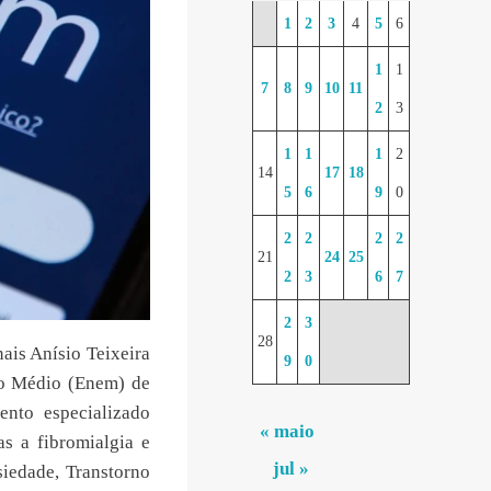
1
2
3
4
5
6
1
1
7
8
9
10
11
2
3
1
1
1
2
14
17
18
5
6
9
0
2
2
2
2
21
24
25
2
3
6
7
2
3
28
ais Anísio Teixeira
9
0
no Médio (Enem) de
ento especializado
« maio
as a fibromialgia e
jul »
siedade, Transtorno