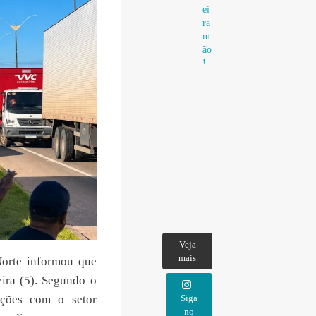
ei
ra
m
ão
!
Veja
mais
orte informou que
eira (5). Segundo o
Siga
ações com o setor
no