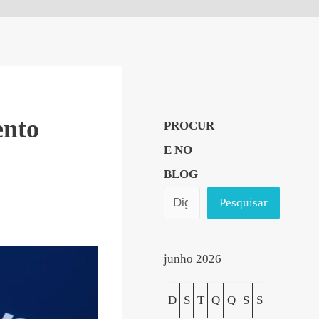
ento
PROCUR
E NO
BLOG
Pesquisar
junho 2026
D
S
T
Q
Q
S
S