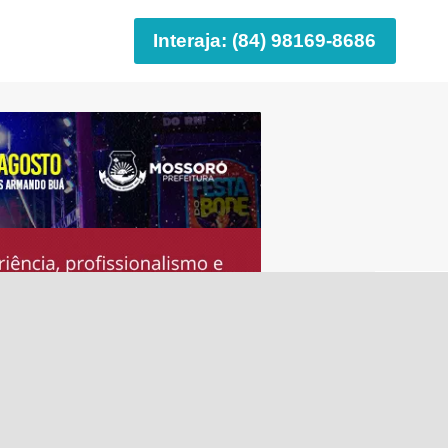
Interaja: (84) 98169-8686