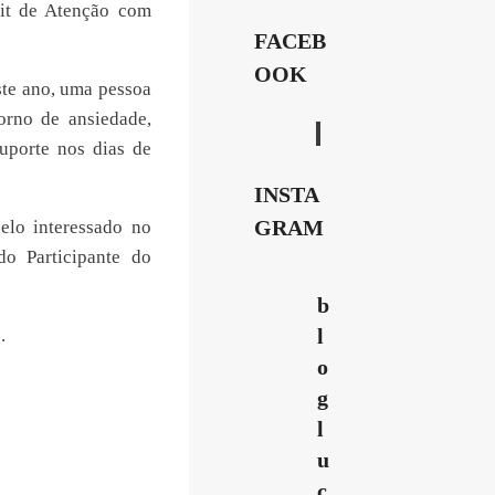
it de Atenção com
FACEB
OOK
ste ano, uma pessoa
orno de ansiedade,
uporte nos dias de
INSTA
GRAM
elo interessado no
o Participante do
b
l
.
o
g
l
u
c