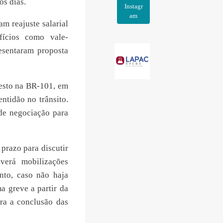
s dias.
Instagr
am
m reajuste salarial
ícios como vale-
esentaram proposta
testo na BR-101, em
ntidão no trânsito.
de negociação para
prazo para discutir
verá mobilizações
nto, caso não haja
a greve a partir da
ra a conclusão das