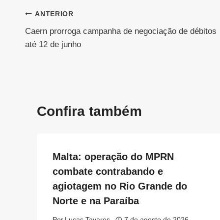
Navegação
ANTERIOR
Caern prorroga campanha de negociação de débitos
de
até 12 de junho
Post
Confira também
Malta: operação do MPRN
combate contrabando e
agiotagem no Rio Grande do
Norte e na Paraíba
Por
Lucas Tavares
7 de agosto de 2026