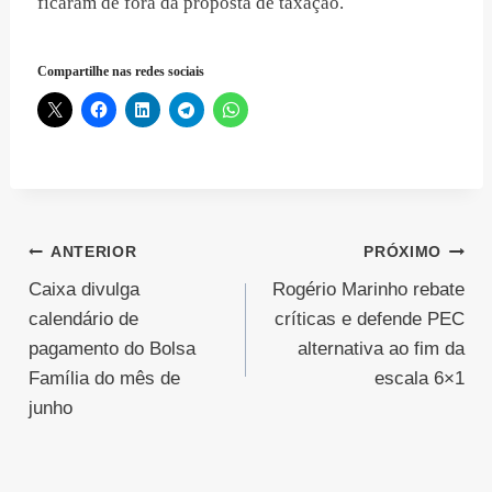
ficaram de fora da proposta de taxação.
Compartilhe nas redes sociais
Navegação
ANTERIOR
PRÓXIMO
Caixa divulga
Rogério Marinho rebate
de
calendário de
críticas e defende PEC
Post
pagamento do Bolsa
alternativa ao fim da
Família do mês de
escala 6×1
junho