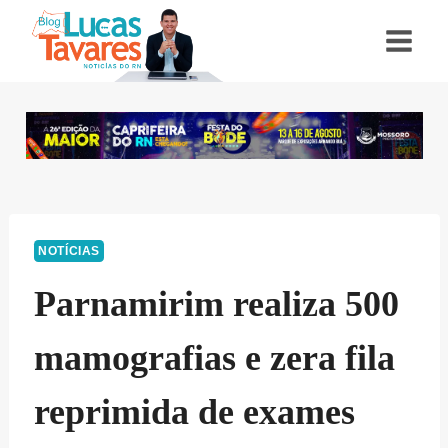
Pular
para
o
Conteúdo
NOTÍCIAS
Parnamirim realiza 500
mamografias e zera fila
reprimida de exames