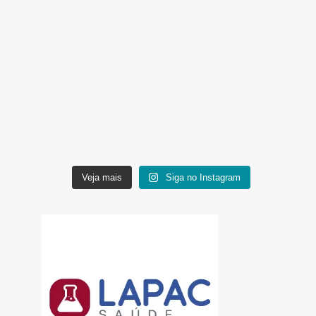
Veja mais
Siga no Instagram