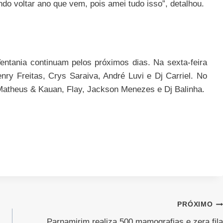
do voltar ano que vem, pois amei tudo isso”, detalhou.
ntania continuam pelos próximos dias. Na sexta-feira
nry Freitas, Crys Saraiva, André Luvi e Dj Carriel. No
 Matheus & Kauan, Flay, Jackson Menezes e Dj Balinha.
PRÓXIMO
Parnamirim realiza 500 mamografias e zera fila