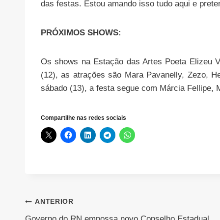
das festas. Estou amando isso tudo aqui e preten
PRÓXIMOS SHOWS:
Os shows na Estação das Artes Poeta Elizeu Ve
(12), as atrações são Mara Pavanelly, Zezo, He
sábado (13), a festa segue com Márcia Fellipe,
Compartilhe nas redes sociais
Navegação
ANTERIOR
Governo do RN empossa novo Conselho Estadual