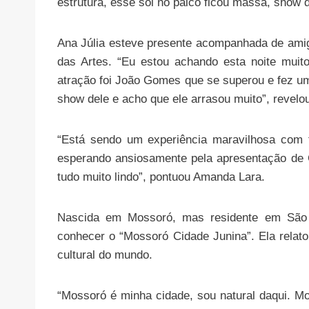
estrutura, esse sol no palco ficou massa, show
Ana Júlia esteve presente acompanhada de ami
das Artes. “Eu estou achando esta noite muit
atração foi João Gomes que se superou e fez uma
show dele e acho que ele arrasou muito”, revelo
“Está sendo um experiência maravilhosa com 
esperando ansiosamente pela apresentação de Ca
tudo muito lindo”, pontuou Amanda Lara.
Nascida em Mossoró, mas residente em São P
conhecer o “Mossoró Cidade Junina”. Ela relat
cultural do mundo.
“Mossoró é minha cidade, sou natural daqui. M