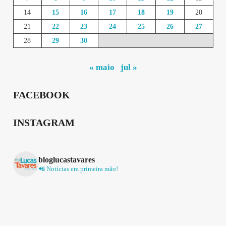
14
15
16
17
18
19
20
21
22
23
24
25
26
27
28
29
30
« maio
jul »
FACEBOOK
INSTAGRAM
bloglucastavares
📲 Notícias em primeira mão!