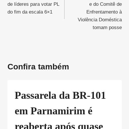
de líderes para votar PL
e do Comitê de
Post
do fim da escala 6×1
Enfrentamento à
Violência Doméstica
tomam posse
Confira também
Passarela da BR-101
em Parnamirim é
reaberta após quase