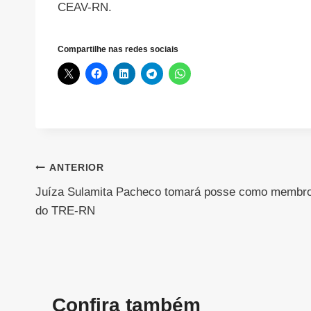
CEAV-RN.
Compartilhe nas redes sociais
Navegação
ANTERIOR
Juíza Sulamita Pacheco tomará posse como membr
de
do TRE-RN
Post
Confira também