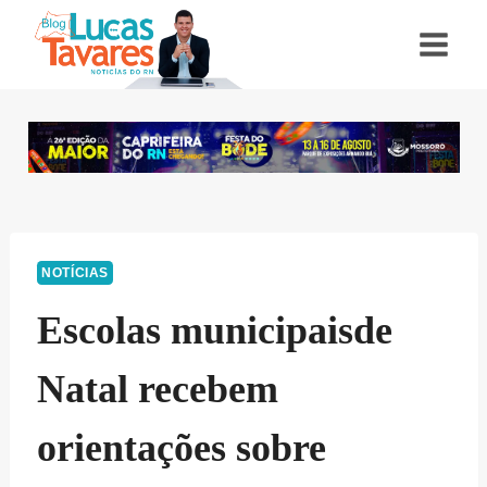
Pular
para
o
Conteúdo
NOTÍCIAS
Escolas municipaisde
Natal recebem
orientações sobre